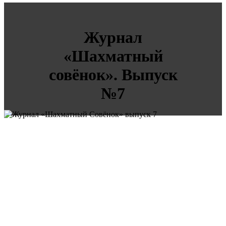
Журнал
«Шахматный
совёнок». Выпуск
№7