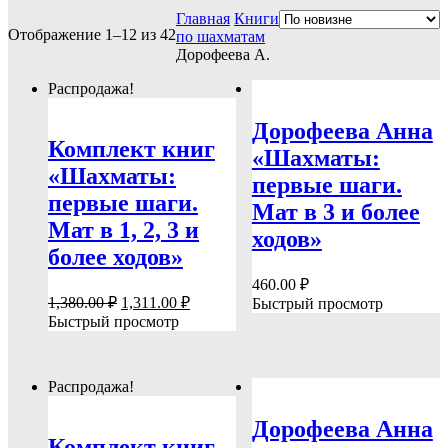
Главная
Книги
Отображение 1–12 из 42
по шахматам
Дорофеева А.
Распродажа!
Дорофеева Анна
Комплект книг
«Шахматы:
«Шахматы:
первые шаги.
первые шаги.
Мат в 3 и более
Мат в 1, 2, 3 и
ходов»
более ходов»
460.00
₽
Первоначальная
Текущая
1,380.00
₽
1,311.00
₽
Быстрый просмотр
цена
цена:
Быстрый просмотр
составляла
1,311.00 ₽.
1,380.00 ₽.
Распродажа!
Дорофеева Анна
Комплект книг