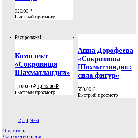
920.00
₽
Быстрый просмотр
Распродажа!
Анна Дорофеева
Комплект
«Сокровища
«Сокровища
Шахматландии:
Шахматландии»
сила фигур»
Первоначальная
Текущая
1,100.00
₽
1,045.00
₽
550.00
₽
цена
цена:
Быстрый просмотр
Быстрый просмотр
составляла
1,045.00 ₽.
1,100.00 ₽.
1
2
3
4
Next
О магазине
Доставка и оплата