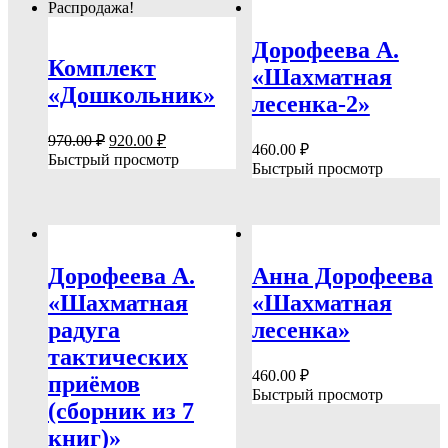
Распродажа!
Дорофеева А.
Комплект
«Шахматная
«Дошкольник»
лесенка-2»
Первоначальная
Текущая
970.00
₽
920.00
₽
460.00
₽
цена
цена:
Быстрый просмотр
Быстрый просмотр
составляла
920.00 ₽.
970.00 ₽.
Дорофеева А.
Анна Дорофеева
«Шахматная
«Шахматная
радуга
лесенка»
тактических
460.00
₽
приёмов
Быстрый просмотр
(сборник из 7
книг)»