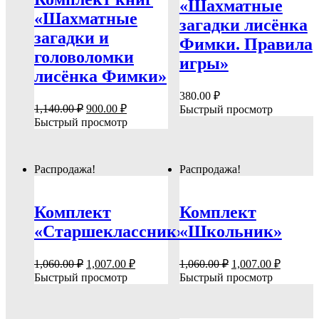
«Шахматные
«Шахматные
загадки лисёнка
загадки и
Фимки. Правила
головоломки
игры»
лисёнка Фимки»
380.00
₽
Первоначальная
Текущая
1,140.00
₽
900.00
₽
Быстрый просмотр
цена
цена:
Быстрый просмотр
составляла
900.00 ₽.
1,140.00 ₽.
Распродажа!
Распродажа!
Комплект
Комплект
«Старшеклассник»
«Школьник»
Первоначальная
Текущая
Первоначальная
Текуща
1,060.00
₽
1,007.00
₽
1,060.00
₽
1,007.00
₽
цена
цена:
цена
цена:
Быстрый просмотр
Быстрый просмотр
составляла
составляла
1,007.00 ₽.
1,007.00
1,060.00 ₽.
1,060.00 ₽.