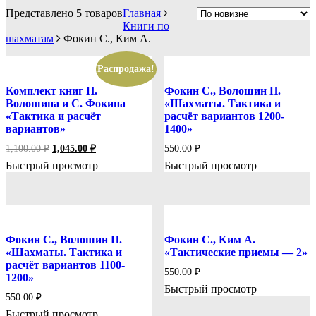
Представлено 5 товаров
Главная
Книги по
шахматам
Фокин С., Ким А.
Распродажа!
Комплект книг П.
Фокин С., Волошин П.
Волошина и С. Фокина
«Шахматы. Тактика и
«Тактика и расчёт
расчёт вариантов 1200-
вариантов»
1400»
Первоначальная
Текущая
1,100.00
₽
1,045.00
₽
550.00
₽
цена
цена:
Быстрый просмотр
Быстрый просмотр
составляла
1,045.00 ₽.
1,100.00 ₽.
Фокин С., Волошин П.
Фокин С., Ким А.
«Шахматы. Тактика и
«Тактические приемы — 2»
расчёт вариантов 1100-
550.00
₽
1200»
Быстрый просмотр
550.00
₽
Быстрый просмотр