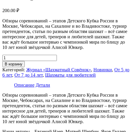
200.00
₽
Обзоры соревнований – этапов Детского Кубка России в
Москве, Чебоксарах, на Сахалине и во Владивостоке, турнир
претенденток, статьи по разным областям шахмат – всё самое
интересное для детей, тренеров и любителей шахмат. Также
вас ждёт большое интервью с чемпионкой мира по блицу до
10 лет юной звёздочкой Алисой Юнкер.
Количество
товара
В корзину
Журнал
Категорий:
Журнал «Шахматный Совёнок»
,
Новинки
,
От 5 до
«Шахматный
6 лет
,
От 7 до 14 лет
,
Шахматы для любителей
Совёнок».
Выпуск
Описание
Детали
№
33/
Обзоры соревнований – этапов Детского Кубка России в
сентябрь
Москве, Чебоксарах, на Сахалине и во Владивостоке, турнир
2024
претенденток, статьи по разным областям шахмат – всё самое
интересное для детей, тренеров и любителей шахмат. Также
вас ждёт большое интервью с чемпионкой мира по блицу до
10 лет юной звёздочкой Алисой Юнкер.
Наши авторы – Евгений Наер, Матвей Щербин, Яков Геллер,