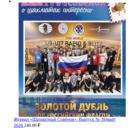
Журнал «Шахматный Совёнок». Выпуск № 39/март
2026
240.00
₽