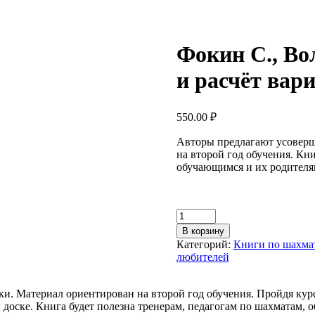
Фокин С., В
и расчёт вар
550.00
₽
Авторы предлагают усоверш
на второй год обучения. Кни
обучающимся и их родителя
Количество
товара
В корзину
Фокин
Категорий:
Книги по шахма
С.,
любителей
Волошин
П.
"Шахматы.
и. Материал ориентирован на второй год обучения. Пройдя курс
Тактика
доске. Книга будет полезна тренерам, педагогам по шахматам,