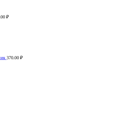
.00
₽
ник
370.00
₽