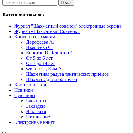
Искать:
Поиск
Категории товаров
Журнал "Шахматный совёнок"
электронные версии
Журнал «Шахматный Совёнок»
Книги по шахматам
Дорофеева А.
Иващенко С.
Конотоп В., Конотоп С.
От 5 до 6 лет
От 7 до 14 лет
Фокин С., Ким А.
Шахматная радуга тактических приёмов
Шахматы для любителей
Комплекты книг
Новинки
Сувениры
Блокноты
Закладки
Наклейки
Расписание
Электронные книги