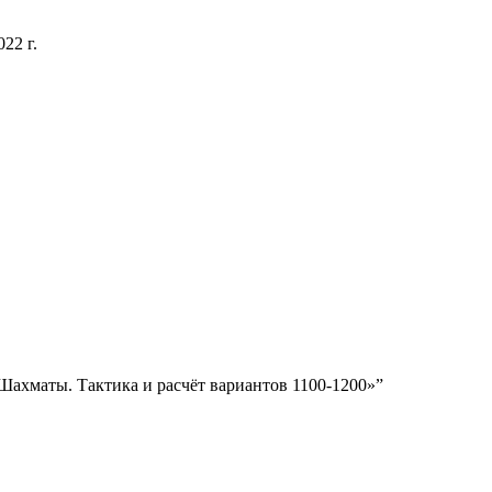
и
расчёт
вариантов
22 г.
1100-
1200»
Шахматы. Тактика и расчёт вариантов 1100-1200»”