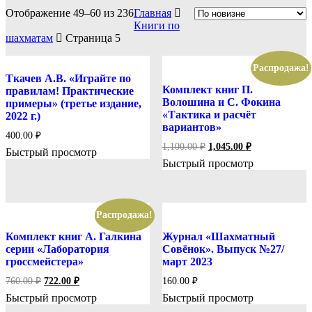
Отображение 49–60 из 236
Главная
Книги по
шахматам
Страница 5
Распродажа!
Ткачев А.В. «Играйте по
Комплект книг П.
правилам! Практические
Волошина и С. Фокина
примеры» (третье издание,
«Тактика и расчёт
2022 г.)
вариантов»
400.00
₽
Первоначальная
Текущая
1,100.00
₽
1,045.00
₽
Быстрый просмотр
цена
цена:
Быстрый просмотр
составляла
1,045.00 ₽.
1,100.00 ₽.
Распродажа!
Комплект книг А. Галкина
Журнал «Шахматный
серии «Лаборатория
Совёнок». Выпуск №27/
гроссмейстера»
март 2023
Первоначальная
Текущая
760.00
₽
722.00
₽
160.00
₽
цена
цена:
Быстрый просмотр
Быстрый просмотр
составляла
722.00 ₽.