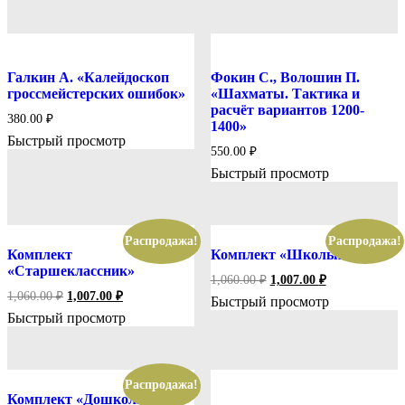
760.00 ₽.
Галкин А. «Калейдоскоп
Фокин С., Волошин П.
гроссмейстерских ошибок»
«Шахматы. Тактика и
расчёт вариантов 1200-
380.00
₽
1400»
Быстрый просмотр
550.00
₽
Быстрый просмотр
Распродажа!
Распродажа!
Комплект
Комплект «Школьник»
«Старшеклассник»
Первоначальная
Текущая
1,060.00
₽
1,007.00
₽
цена
цена:
Первоначальная
Текущая
1,060.00
₽
1,007.00
₽
Быстрый просмотр
составляла
цена
цена:
1,007.00 ₽.
Быстрый просмотр
составляла
1,060.00 ₽.
1,007.00 ₽.
1,060.00 ₽.
Распродажа!
Комплект «Дошкольник»