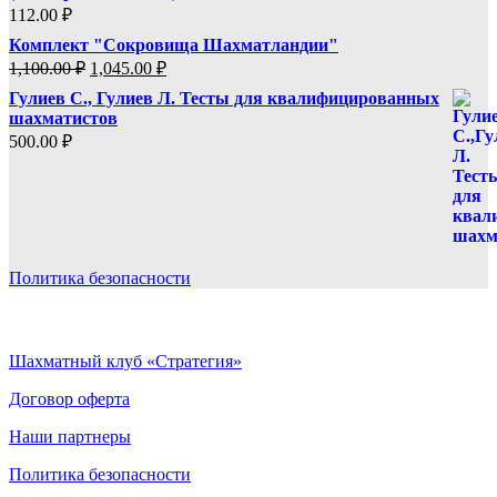
1,110.00 ₽.
112.00
₽
Комплект "Сокровища Шахматландии"
Первоначальная
Текущая
1,100.00
₽
1,045.00
₽
цена
цена:
Гулиев С., Гулиев Л. Тесты для квалифицированных
составляла
1,045.00 ₽.
шахматистов
1,100.00 ₽.
500.00
₽
Политика безопасности
Шахматный клуб «Стратегия»
Договор оферта
Наши партнеры
Политика безопасности