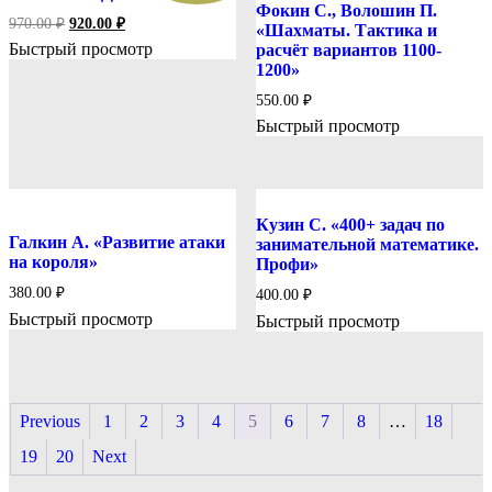
Фокин С., Волошин П.
Первоначальная
Текущая
970.00
₽
920.00
₽
«Шахматы. Тактика и
цена
цена:
Быстрый просмотр
расчёт вариантов 1100-
составляла
920.00 ₽.
1200»
970.00 ₽.
550.00
₽
Быстрый просмотр
Кузин С. «400+ задач по
Галкин А. «Развитие атаки
занимательной математике.
на короля»
Профи»
380.00
₽
400.00
₽
Быстрый просмотр
Быстрый просмотр
Previous
1
2
3
4
5
6
7
8
…
18
19
20
Next