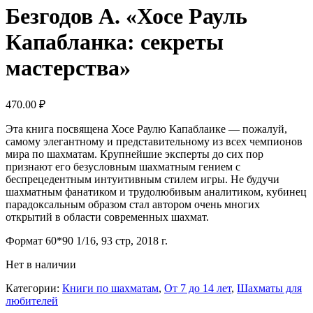
Безгодов А. «Хосе Рауль
Капабланка: секреты
мастерства»
470.00
₽
Эта книга посвящена Хосе Раулю Капаблаике — пожалуй,
самому элегантному и представительному из всех чемпионов
мира по шахматам. Крупнейшие эксперты до сих пор
признают его безусловным шахматным гением с
беспрецедентным интуитивным стилем игры. Не будучи
шахматным фанатиком и трудолюбивым аналитиком, кубинец
парадоксальным образом стал автором очень многих
открытий в области современных шахмат.
Формат 60*90 1/16, 93
стр, 2018 г.
Нет в наличии
Категории:
Книги по шахматам
,
От 7 до 14 лет
,
Шахматы для
любителей