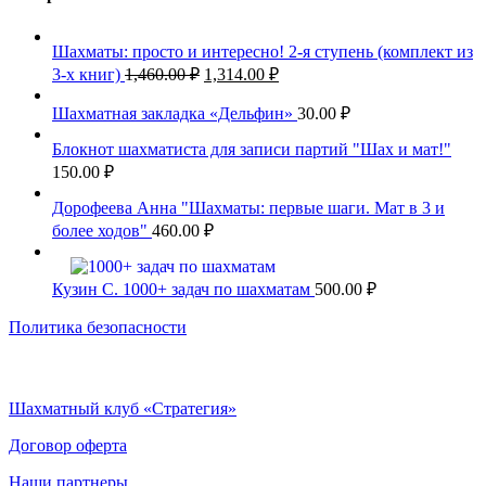
Шахматы: просто и интересно! 2-я ступень (комплект из
Первоначальная
Текущая
3-х книг)
1,460.00
₽
1,314.00
₽
цена
цена:
составляла
1,314.00 ₽.
Шахматная закладка «Дельфин»
30.00
₽
1,460.00 ₽.
Блокнот шахматиста для записи партий "Шах и мат!"
150.00
₽
Дорофеева Анна "Шахматы: первые шаги. Мат в 3 и
более ходов"
460.00
₽
Кузин С. 1000+ задач по шахматам
500.00
₽
Политика безопасности
Шахматный клуб «Стратегия»
Договор оферта
Наши партнеры