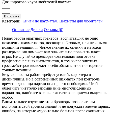
Для широкого круга любителей шахмат.
Количество
товара
В корзину
Михаил
Категории:
Книги по шахматам
,
Шахматы для любителей
Шерешевский,
Константин
Описание
Детали
Отзывы (0)
Винокуров
"Эндшпиль:
Новая работа опытных тренеров, воспитавших не одно
курс
поколение шахматистов, посвящена базовым, или «точным»
молодого
позициям эндшпиля. Четкое знание их оценки и методов
бойца"
разыгрывания поможет вам значительно повысить класс
(второе
игры. Не случайно предсоревновательная подготовка
издание)
профессиональных шахматистов, в том числе элитных
гроссмейстеров включает в себя обязательное повторение
точных позиций.
Безусловно, эта работа требует усилий, характера и
дисциплины, но в современных шахматах при контроле
времени до конца партии она просто необходима. Чтобы
облегчить читателю запоминание многочисленных
вариантов, наиболее важные тактические приемы выделены
особо.
Внимательное изучение этой брошюры позволит вам
пополнить свой арсенал знаний и не допускать элементарных
ошибок, за которые «мучительно больно» после окончания