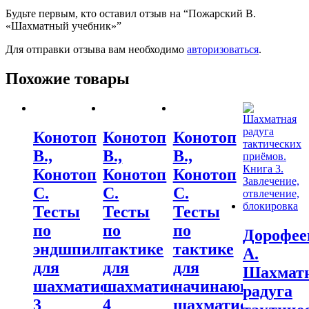
Будьте первым, кто оставил отзыв на “Пожарский В.
«Шахматный учебник»”
Для отправки отзыва вам необходимо
авторизоваться
.
Похожие товары
Конотоп
Конотоп
Конотоп
В.,
В.,
В.,
Конотоп
Конотоп
Конотоп
С.
С.
С.
Тесты
Тесты
Тесты
по
по
по
Дорофее
эндшпилю
тактике
тактике
А.
для
для
для
Шахмат
шахматистов
шахматистов
начинающих
радуга
3
4
шахматистов