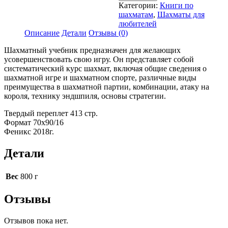
Пожарский
Категории:
Книги по
В.
шахматам
,
Шахматы для
«Шахматный
любителей
учебник»
Описание
Детали
Отзывы (0)
Шахматный учебник предназначен для желающих
усовершенствовать свою игру. Он представляет собой
систематический курс шахмат, включая общие сведения о
шахматной игре и шахматном спорте, различные виды
преимущества в шахматной партии, комбинации, атаку на
короля, технику эндшпиля, основы стратегии.
Твердый переплет 413 стр.
Формат 70х90/16
Феникс 2018г.
Детали
Вес
800 г
Отзывы
Отзывов пока нет.