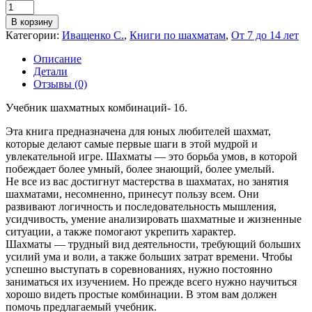
Количество
товара
В корзину
Иващенко
Категории:
Иващенко С.
,
Книги по шахматам
,
От 7 до 14 лет
С.
"Учебник
Описание
шахматных
Детали
комбинаций
Отзывы (0)
-
1б"
Учебник шахматных комбинаций- 1б.
Эта книга предназначена для юных любителей шахмат,
которые делают самые первые шаги в этой мудрой и
увлекательной игре. Шахматы — это борьба умов, в которой
побеждает более умный, более знающий, более умелый.
Не все из вас достигнут мастерства в шахматах, но занятия
шахматами, несомненно, принесут пользу всем. Они
развивают логичность и последовательность мышления,
усидчивость, умение анализировать шахматные и жизненные
ситуации, а также помогают укрепить характер.
Шахматы — трудный вид деятельности, требующий больших
усилий ума и воли, а также больших затрат времени. Чтобы
успешно выступать в соревнованиях, нужно постоянно
заниматься их изучением. Но прежде всего нужно научиться
хорошо видеть простые комбинации. В этом вам должен
помочь предлагаемый учебник.