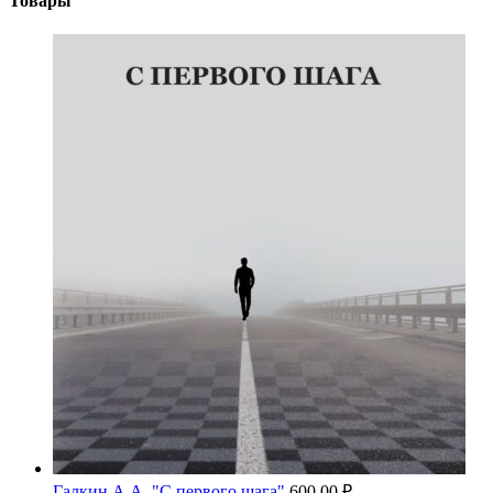
Товары
Галкин А.А. "С первого шага"
600.00
₽