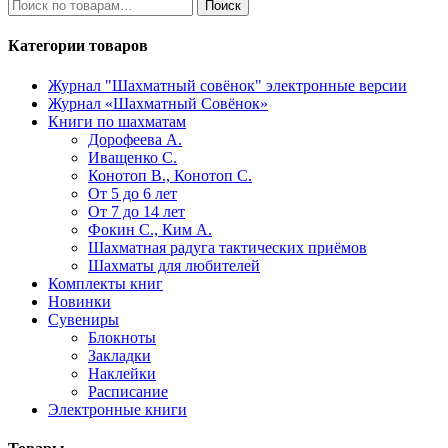
Искать:
Поиск
Категории товаров
Журнал "Шахматный совёнок"
электронные версии
Журнал «Шахматный Совёнок»
Книги по шахматам
Дорофеева А.
Иващенко С.
Конотоп В., Конотоп С.
От 5 до 6 лет
От 7 до 14 лет
Фокин С., Ким А.
Шахматная радуга тактических приёмов
Шахматы для любителей
Комплекты книг
Новинки
Сувениры
Блокноты
Закладки
Наклейки
Расписание
Электронные книги