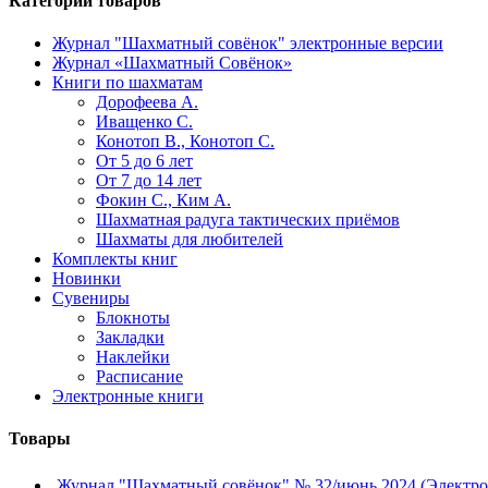
Категории товаров
Журнал "Шахматный совёнок"
электронные версии
Журнал «Шахматный Совёнок»
Книги по шахматам
Дорофеева А.
Иващенко С.
Конотоп В., Конотоп С.
От 5 до 6 лет
От 7 до 14 лет
Фокин С., Ким А.
Шахматная радуга тактических приёмов
Шахматы для любителей
Комплекты книг
Новинки
Сувениры
Блокноты
Закладки
Наклейки
Расписание
Электронные книги
Товары
Журнал "Шахматный совёнок" № 32/июнь 2024 (Электро