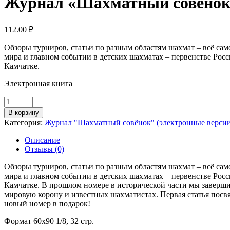
Журнал «Шахматный совёнок»
112.00
₽
Обзоры турниров, статьи по разным областям шахмат – всё сам
мира и главном событии в детских шахматах – первенстве Росс
Камчатке.
Электронная книга
Количество
товара
В корзину
Журнал
Категория:
Журнал "Шахматный совёнок" (электронные верси
"Шахматный
совёнок"
Описание
№
Отзывы (0)
28/
июнь
Обзоры турниров, статьи по разным областям шахмат – всё сам
2023
мира и главном событии в детских шахматах – первенстве Росс
(Электронная
Камчатке. В прошлом номере в исторической части мы заверши
книга)
мировую корону и известных шахматистах. Первая статья посвя
новый номер в подарок!
Формат 60х90 1/8, 32 стр.