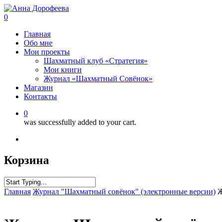
0
Главная
Обо мне
Мои проекты
Шахматный клуб «Стратегия»
Мои книги
Журнал «Шахматный Совёнок»
Магазин
Контакты
0
was successfully added to your cart.
Корзина
Главная
Журнал "Шахматный совёнок" (электронные версии)
Ж