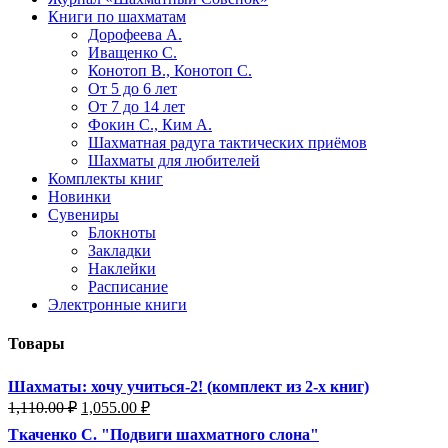
Книги по шахматам
Дорофеева А.
Иващенко С.
Конотоп В., Конотоп С.
От 5 до 6 лет
От 7 до 14 лет
Фокин С., Ким А.
Шахматная радуга тактических приёмов
Шахматы для любителей
Комплекты книг
Новинки
Сувениры
Блокноты
Закладки
Наклейки
Расписание
Электронные книги
Товары
Шахматы: хочу учиться-2! (комплект из 2-х книг)
Первоначальная
Текущая
1,110.00
₽
1,055.00
₽
цена
цена:
Ткаченко С. "Подвиги шахматного слона"
составляла
1,055.00 ₽.