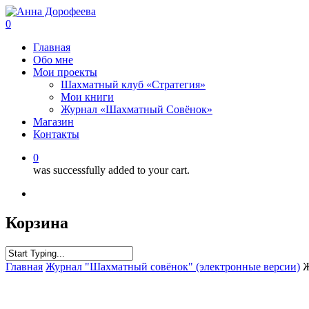
0
Главная
Обо мне
Мои проекты
Шахматный клуб «Стратегия»
Мои книги
Журнал «Шахматный Совёнок»
Магазин
Контакты
0
was successfully added to your cart.
Корзина
Главная
Журнал "Шахматный совёнок" (электронные версии)
Ж