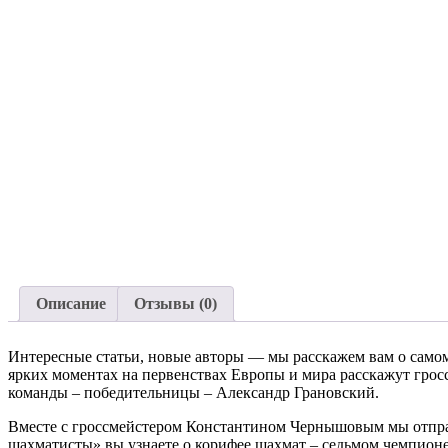
Описание
Отзывы (0)
Интересные статьи, новые авторы — мы расскажем вам о само
ярких моментах на первенствах Европы и мира расскажут гро
команды – победительницы – Александр Грановский.
Вместе с гроссмейстером Константином Чернышовым мы отправ
шахматисты» вы узнаете о корифее шахмат – седьмом чемпион