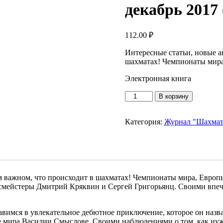
декабрь 2017
112.00
₽
Интересные статьи, новые а
шахматах! Чемпионаты мира
Электронная книга
Количество
В корзину
товара
Журнал
"Шахматный
Категория:
Журнал "Шахматн
совёнок"
№
7/
декабрь
2017
(Электронная
м важном, что происходит в шахматах! Чемпионаты мира, Европ
книга)
ссмейстеры Дмитрий Кряквин и Сергей Григорьянц. Своими впеч
имся в увлекательное дебютное приключение, которое он назв
е мира Василии Смыслове. Своими наблюдениями о том, как ну