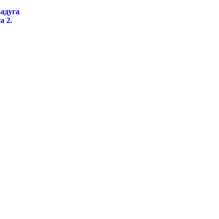
адуга
а 2.