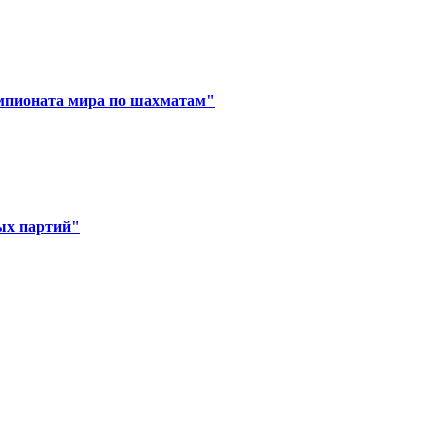
емпионата мира по шахматам"
ых партий"