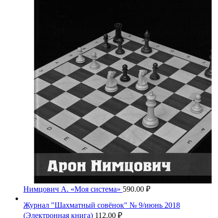
Нимцович А. «Моя система»
590.00
₽
Журнал "Шахматный совёнок" № 9/июнь 2018
(Электронная книга)
112.00
₽