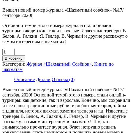
Вышел новый номер журнала «Шахматный совёнок» №17/
сентябрь 2020!
Основной темой этого номера журнала стали онлайн-
турниры: как детские, так и взрослые. Известные тренеры В.
Белов, А. Галкин, Я. Геллер, В. Черный и другие расскажут о
самом интересном в шахматах!
Количество
товара
В корзину
Журнал
Категории:
Журнал «Шахматный Совёнок»
,
Книги по
«Шахматный
шахматам
Совёнок».
Выпуск
Описание
Детали
Отзывы (0)
№17
Вышел новый номер журнала «Шахматный совёнок» №17/
сентябрь 2020! Основной темой этого номера стали онлайн-
турниры: как детские, так и взрослые. Конечно, мы сохранили
и все наши традиционные рубрики: дебютная теория, тайны
эндшпиля, история шахмат, заметки тренера и т.д. Известные
тренеры В. Белов, А. Галкин, Я. Геллер, В. Черный и другие
расскажут о самом интересном в шахматах! Тем, кто
внимательно прочитает журнал, будет нетрудно решить
конкурс задач, стать чемпионом и получить новый номер в