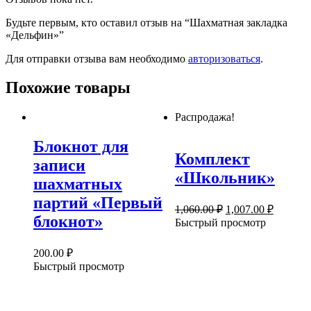
Будьте первым, кто оставил отзыв на “Шахматная закладка
«Дельфин»”
Для отправки отзыва вам необходимо
авторизоваться
.
Похожие товары
Распродажа!
Блокнот для
Комплект
записи
«Школьник»
шахматных
партий «Первый
Первоначальная
Текуща
1,060.00
₽
1,007.00
₽
блокнот»
цена
цена:
Быстрый просмотр
составляла
1,007.00
1,060.00 ₽.
200.00
₽
Быстрый просмотр