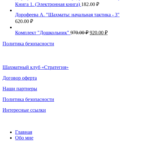
Книга 1. (Электронная книга)
182.00
₽
Дорофеева А. "Шахматы: начальная тактика - 3"
620.00
₽
Первоначальная
Текущая
Комплект "Дошкольник"
970.00
₽
920.00
₽
цена
цена:
составляла
Политика безопасности
920.00 ₽.
970.00 ₽.
Шахматный клуб «Стратегия»
Договор оферта
Наши партнеры
Политика безопасности
Интересные ссылки
Главная
Обо мне