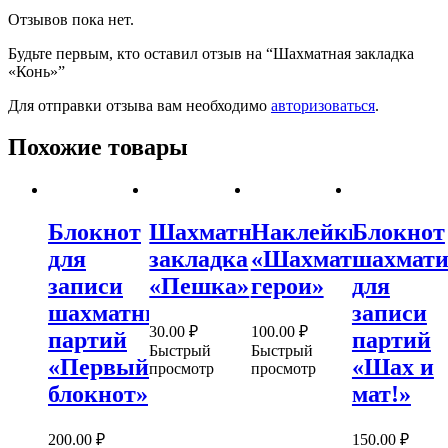
Отзывов пока нет.
Будьте первым, кто оставил отзыв на “Шахматная закладка
«Конь»”
Для отправки отзыва вам необходимо
авторизоваться
.
Похожие товары
Блокнот
Шахматная
Наклейки
Блокнот
для
закладка
«Шахматные
шахмати
записи
«Пешка»
герои»
для
шахматных
записи
30.00
₽
100.00
₽
партий
партий
Быстрый
Быстрый
«Первый
«Шах и
просмотр
просмотр
блокнот»
мат!»
200.00
₽
150.00
₽