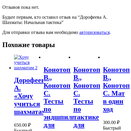
Отзывов пока нет.
Будьте первым, кто оставил отзыв на “Дорофеева А.
Шахматы: Начальная тактика”
Для отправки отзыва вам необходимо
авторизоваться
.
Похожие товары
Конотоп
Конотоп
Конотоп
В.,
В.,
В.,
Дорофеева
Конотоп
Конотоп
Конотоп
А.
С.
С.
С. Мат
«Хочу
Тесты
Тесты
в один
учиться
по
по
ход
шахматам-2!»
эндшпилю
тактике
300.00
₽
для
для
650.00
₽
Быстрый
Быстрый