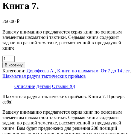
Книга 7.
260.00
₽
Вашему вниманию предлагается серия книг по основным
элементам шахматной тактики. Седьмая книга содержит
задачи по разной тематике, рассмотренной в предыдущей
книге.
Количество
товара
В корзину
Дорофеева
Категории:
Дорофеева А.
,
Книги по шахматам
,
От 7 до 14 лет
,
А.
Шахматная радуга тактических приёмов
Шахматная
радуга
Описание
Детали
Отзывы (0)
тактических
приёмов.
Шахматная радуга тактических приёмов. Книга 7. Проверь
Книга
себя!
7.
Вашему вниманию предлагается серия книг по основным
элементам шахматной тактики. Седьмая книга содержит
задачи по разной тематике, рассмотренной в предыдущей
книге. Вам будет предложено для решения 208 позиций
сгруппированных по темам и выстроенных в соответствии с