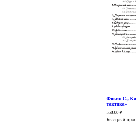
Фокин С., К
тактика»
550.00
₽
Быстрый про