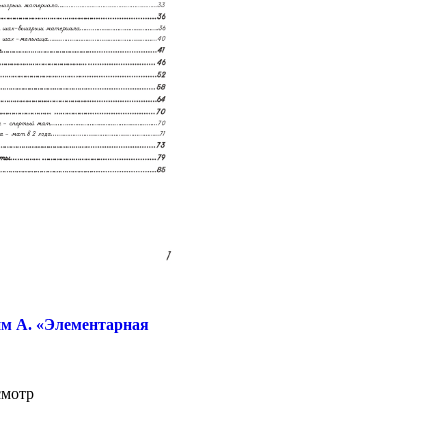
им А. «Элементарная
смотр