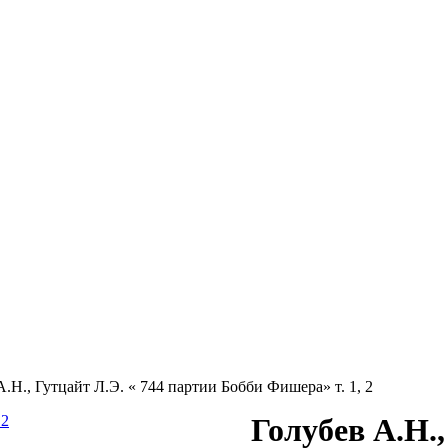
А.Н., Гутцайт Л.Э. « 744 партии Бобби Фишера» т. 1, 2
Голубев А.Н.,