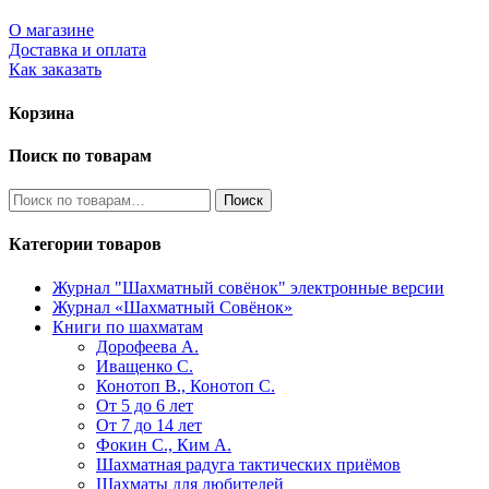
О магазине
Доставка и оплата
Как заказать
Корзина
Поиск по товарам
Искать:
Поиск
Категории товаров
Журнал "Шахматный совёнок"
электронные версии
Журнал «Шахматный Совёнок»
Книги по шахматам
Дорофеева А.
Иващенко С.
Конотоп В., Конотоп С.
От 5 до 6 лет
От 7 до 14 лет
Фокин С., Ким А.
Шахматная радуга тактических приёмов
Шахматы для любителей