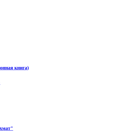
онная книга)
»
ахмат"