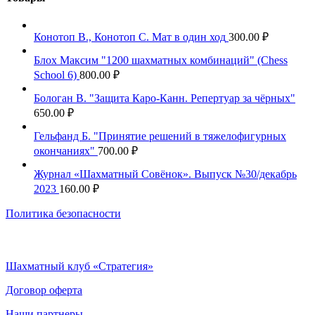
Конотоп В., Конотоп С. Мат в один ход
300.00
₽
Блох Максим "1200 шахматных комбинаций" (Chess
School 6)
800.00
₽
Бологан В. "Защита Каро-Канн. Репертуар за чёрных"
650.00
₽
Гельфанд Б. "Принятие решений в тяжелофигурных
окончаниях"
700.00
₽
Журнал «Шахматный Совёнок». Выпуск №30/декабрь
2023
160.00
₽
Политика безопасности
Шахматный клуб «Стратегия»
Договор оферта
Наши партнеры