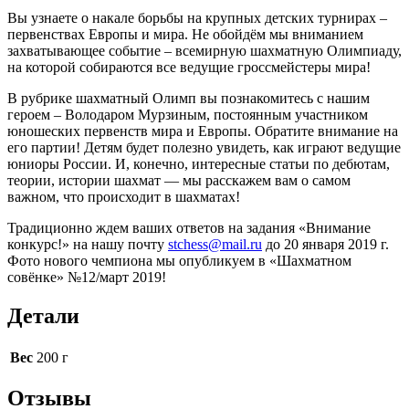
Вы узнаете о накале борьбы на крупных детских турнирах –
первенствах Европы и мира. Не обойдём мы вниманием
захватывающее событие – всемирную шахматную Олимпиаду,
на которой собираются все ведущие гроссмейстеры мира!
В рубрике шахматный Олимп вы познакомитесь с нашим
героем – Володаром Мурзиным, постоянным участником
юношеских первенств мира и Европы. Обратите внимание на
его партии! Детям будет полезно увидеть, как играют ведущие
юниоры России. И, конечно, интересные статьи по дебютам,
теории, истории шахмат — мы расскажем вам о самом
важном, что происходит в шахматах!
Традиционно ждем ваших ответов на задания «Внимание
конкурс!» на нашу почту
stchess@mail.ru
до 20 января 2019 г.
Фото нового чемпиона мы опубликуем в «Шахматном
совёнке» №12/март 2019!
Детали
Вес
200 г
Отзывы